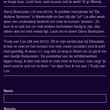
er langs loop. Leuk hoor, veel succes met je werk! Vr gr Wendy
Gerry Boshuizen (16 mei 2014): Ik schilder met plezier bij "De
Actieve Senioren" in Medemblik en ben blij dat "juf" Lia elke week
weer een onderwerp bedenkt om mee te kunnen 'stoeien'. Zo
kom ik er ook toe om met andere technieken bezig te zijn, dan
alleen wat me hett meest ligt. Leuk om te doen! Gerry Boshuizen.
Trudy van Loo (28 mei 2012): Dit is mijn eerste jaar bij Debutade,
ik leer er veel en het contact met mijn mede cursisten vind ik echt
heel gezellig, ik woon n.l. nog niet zo lang in Hoorn en zo ga ik me
een beetje thuisvoelen. De prestaties van de schilderwerken
liggen hoog, ik doe mijn best er mee mee te kunnen, men zegt "je
bent nooit te oud om te leren " en daar hou ik me aan ! Trudy van
Loo
Naam
Bericht