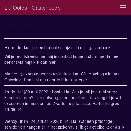
Lia Ootes - Gastenboek
Tog
navi
Gastenboek
Hieronder kun je een bericht schrijven in mijn gastenboek
Wil je rechtstreeks met mij in contact komen, stuur me dan een
bericht via mijn
klik dan hier.
Marleen (26 september 2022): Hallo Lia, Wat prachtig allemaal!
Geweldig. Een lust om naar te kijken. M.vr.gr.
Trude Hol (30 mei 2022): Beste Lia, Zou je mij je e-mailadres
kunnen sturen? Dan ontvang je een mail met de vraag of je wilt
exposeren in museum de Zwarte Tulp te Lisse. Hartelijke groet,
Trude Hol
Wendy Bruin (24 januari 2020): Hoi Lia, Wat een prachtige
schilderijen hangen er in het ziekenhuis. Ik geniet elke keer als ik