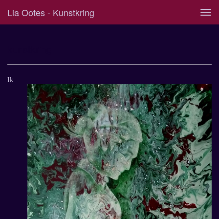
Lia Ootes - Kunstkring
Tog
navi
kunstkring
Ik