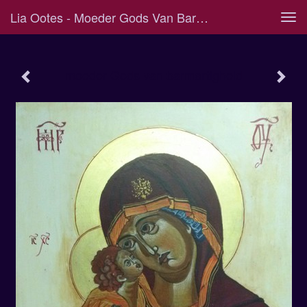
Lia Ootes - Moeder Gods Van Barmartigheid
Tog
navi
moeder Gods van barmartigheid