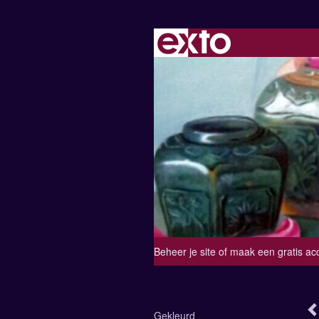
Beheer je site
of
maak een gratis ac
Lia Ootes
Gekleurd