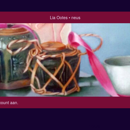
Lia Ootes
neus
count aan
.
neus