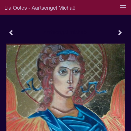
Lia Ootes - Aartsengel Michaël
Tog
navi
aartsengel michaël