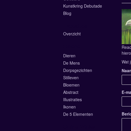
Kunstkring Debutade
Blog
Exposities
Overzicht
Galerie
Reac
hiero
Dieren
Wat j
De Mens
Dorpsgezichten
Naa
Stilleven
Bloemen
Abstract
E-ma
Illustraties
Ikonen
Beri
De 5 Elementen
Online Winkel