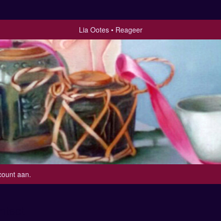
Lia Ootes
Reageer
count aan
.
ntact