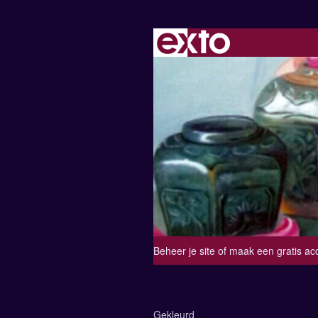
Beheer je site
of
maak een gratis ac
Lia Ootes
Co
Gekleurd