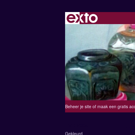
Beheer je site
of
maak een gratis ac
Lia Ootes
Co
Gekleurd