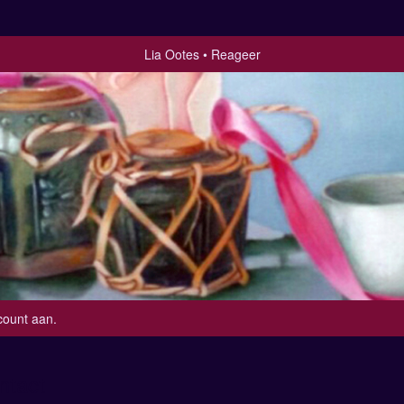
Lia Ootes
Reageer
count aan
.
ntact