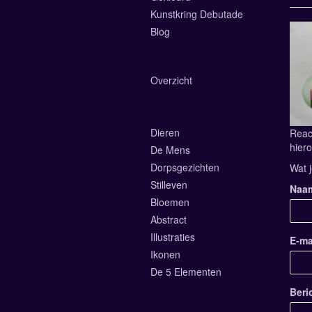
Kunstkring Debutade
Blog
Exposities
Overzicht
Galerie
Dieren
Reac
hiero
De Mens
Dorpsgezichten
Wat j
Stilleven
Naa
Bloemen
Abstract
Illustraties
E-ma
Ikonen
De 5 Elementen
Beri
Online Winkel