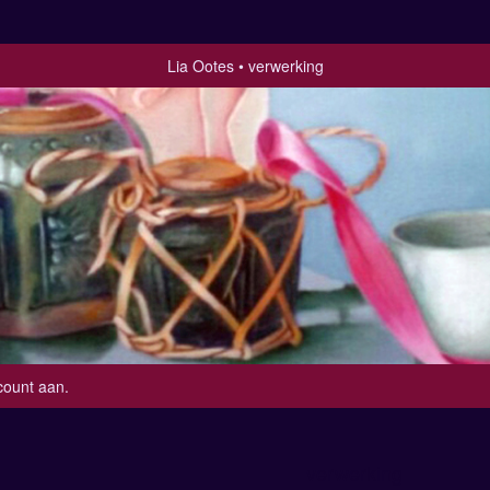
Lia Ootes
verwerking
count aan
.
verwerking