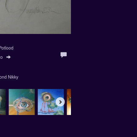
 Potlood
to
hond Nikky