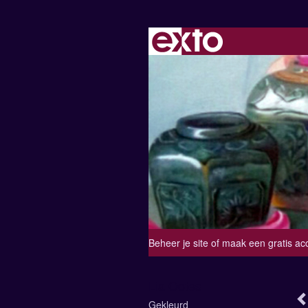
Beheer je site
of
maak een gratis ac
Lia Ootes
Gekleurd