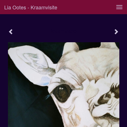
Lia Ootes - Kraamvisite
Tog
navi
kraamvisite