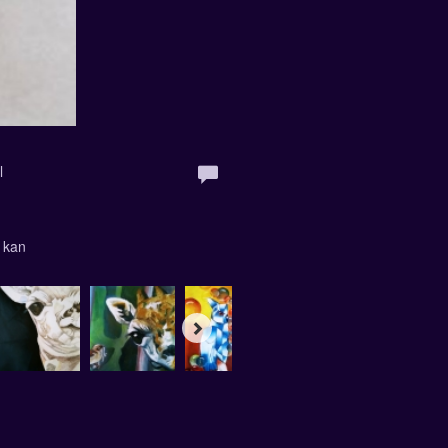
l
 kan