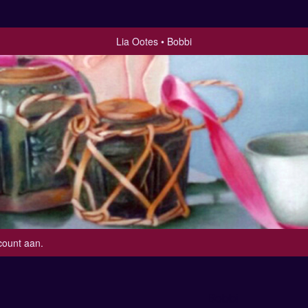
Lia Ootes
Bobbi
count aan
.
Bobbi