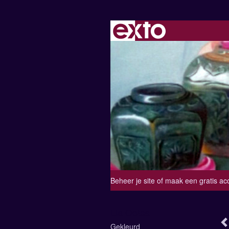
Beheer je site
of
maak een gratis ac
Lia Ootes
Gekleurd