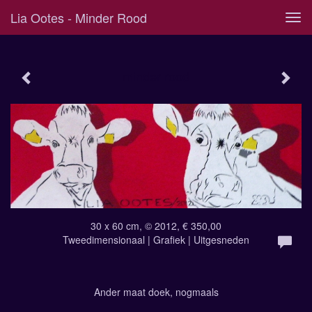
Lia Ootes - Minder Rood
Tog
navi
minder rood
30 x 60 cm, © 2012, € 350,00
Tweedimensionaal | Grafiek | Uitgesneden
Ander maat doek, nogmaals