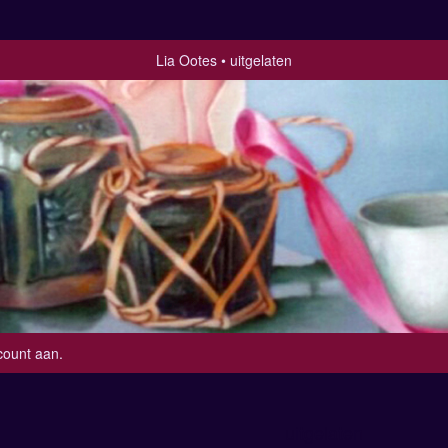
Lia Ootes
uitgelaten
count aan
.
uitgelaten