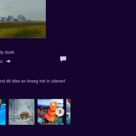
 Op doek
to
 dit idee en kreeg het in olieverf