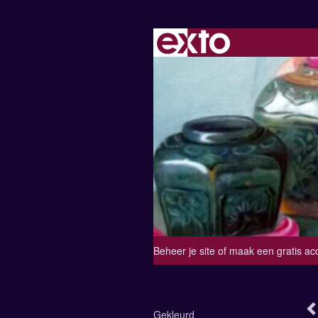
Beheer je site
of
maak een gratis ac
Lia Ootes
Gekleurd