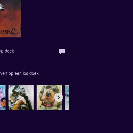
 Op doek
everf op een los doek