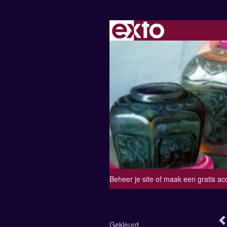
Beheer je site
of
maak een gratis ac
Lia Ootes
Gekleurd