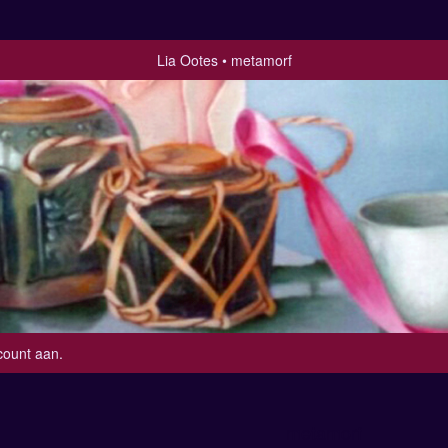
Lia Ootes
metamorf
count aan
.
metamorf